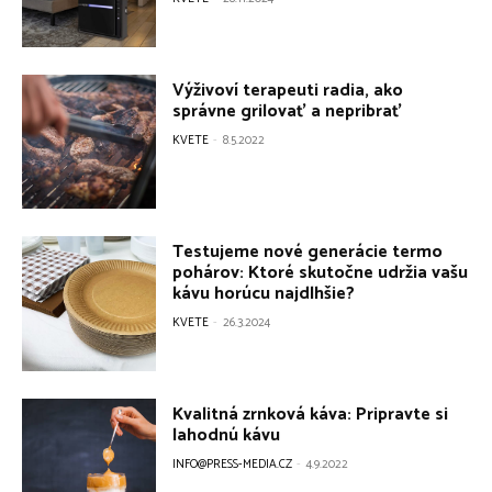
Výživoví terapeuti radia, ako
správne grilovať a nepribrať
KVETE
-
8.5.2022
Testujeme nové generácie termo
pohárov: Ktoré skutočne udržia vašu
kávu horúcu najdlhšie?
KVETE
-
26.3.2024
Kvalitná zrnková káva: Pripravte si
lahodnú kávu
INFO@PRESS-MEDIA.CZ
-
4.9.2022