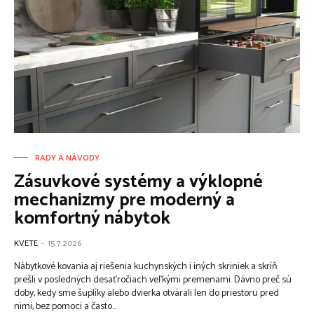
RADY A NÁVODY
Zásuvkové systémy a výklopné
mechanizmy pre moderný a
komfortný nábytok
KVETE
-
15.7.2026
Nábytkové kovania aj riešenia kuchynských i iných skriniek a skríň
prešli v posledných desaťročiach veľkými premenami. Dávno preč sú
doby, kedy sme šuplíky alebo dvierka otvárali len do priestoru pred
nimi, bez pomoci a často...