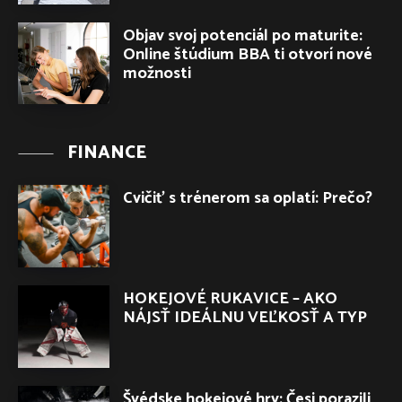
Objav svoj potenciál po maturite:
Online štúdium BBA ti otvorí nové
možnosti
FINANCE
Cvičiť s trénerom sa oplatí: Prečo?
HOKEJOVÉ RUKAVICE – AKO
NÁJSŤ IDEÁLNU VEĽKOSŤ A TYP
Švédske hokejové hry: Česi porazili