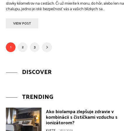
stovky kilometrov na cestách. Či už mierite k moru, do hôr, alebo len na
chalupu, jedno je isté: bezpečnosť vás a vašich blízkych sa...
VIEW POST
1
2
3
DISCOVER
TRENDING
Ako biolampa zlepšuje zdravie v
kombinácii s čističkami vzduchu s
ionizátorom?
KVETE
-
28.11.2024