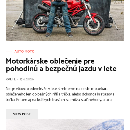
AUTO MOTO
Motorkárske oblečenie pre
pohodlnú a bezpečnú jazdu v lete
KVETE
-
17.6.2026
Nie je vôbec ojedinelé, že v lete stretneme na ceste motorkára
oblečeného len do bežných riflí a trička, alebo dokonca kraťasov a
trička. Pritom aj na krátkych trasách sa môžu stať nehody, a to aj...
VIEW POST