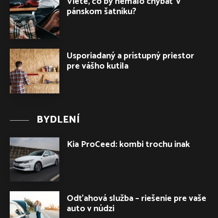
Viete, čo by nemalo chýbať v
pánskom šatníku?
Usporiadaný a prístupný priestor
pre vášho kutila
BYDLENÍ
Kia ProCeed: kombi trochu inak
Odťahová služba – riešenie pre vaše
auto v núdzi