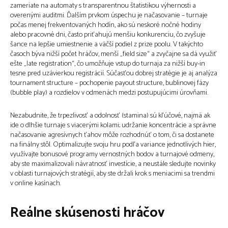
zameriate na automaty s transparentnou štatistikou výhernosti a
overenými auditmi. Ďalším prvkom úspechu je načasovanie – turnaje
počas menej frekventovaných hodín, ako sú neskoré nočné hodiny
alebo pracovné dni, často priťahujú menšiu konkurenciu, čo zvyšuje
šance na lepšie umiestnenie a väčší podiel z prize poolu. V takýchto
časoch býva nižší počet hráčov, menší „field size“ a zvyčajne sa dá využiť
ešte „late registration“, čo umožňuje vstup do turnaja za nižší buy-in
tesne pred uzávierkou registrácií. Súčasťou dobrej stratégie je aj analýza
tournament structure – pochopenie payout structure, bublinovej fázy
(bubble play) a rozdielov v odmenách medzi postupujúcimi úrovňami.
Nezabudnite, že trpezlivosť a odolnosť (stamina) sú kľúčové, najmä ak
ide o dlhšie turnaje s viacerými kolami; udržanie koncentrácie a správne
načasovanie agresívnych ťahov môže rozhodnúť o tom, či sa dostanete
na finálny stôl. Optimalizujte svoju hru podľa variance jednotlivých hier,
využívajte bonusové programy vernostných bodov a turnajové odmeny,
aby ste maximalizovali návratnosť investície, a neustále sledujte novinky
v oblasti turnajových stratégií, aby ste držali krok s meniacimi sa trendmi
v online kasínach.
Reálne skúsenosti hráčov