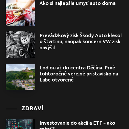
Ako si najlepšie umyť auto doma
Prevádzkový zisk Škody Auto klesol
o štvrtinu, naopak koncern VW zisk
navýšil
Loďou až do centra Děčína. Prvé
tohtoročné verejné prístavisko na
Labe otvorené
ZDRAVÍ
Investovanie do akcií a ETF – ako