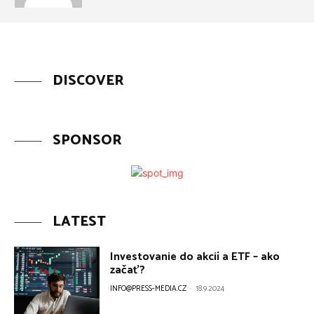
DISCOVER
SPONSOR
LATEST
Investovanie do akcií a ETF – ako
začať?
INFO@PRESS-MEDIA.CZ
-
18.9.2024