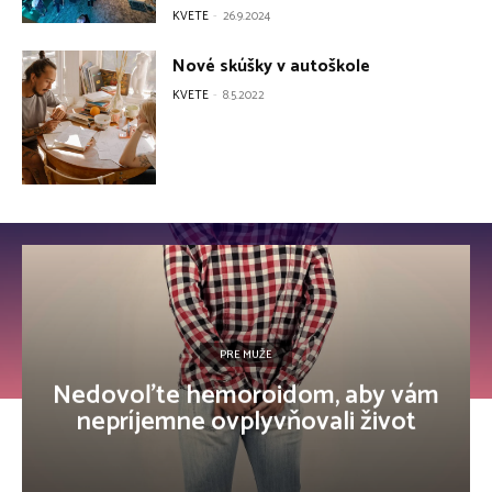
KVETE
-
26.9.2024
Nové skúšky v autoškole
KVETE
-
8.5.2022