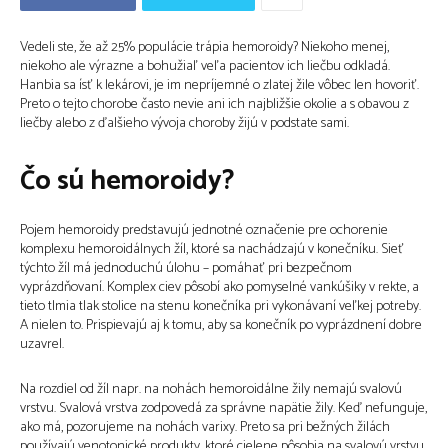
Vedeli ste, že až 25% populácie trápia hemoroidy? Niekoho menej,
niekoho ale výrazne a bohužiaľ veľa pacientov ich liečbu odkladá.
Hanbia sa ísť k lekárovi, je im nepríjemné o zlatej žile vôbec len hovoriť.
Preto o tejto chorobe často nevie ani ich najbližšie okolie a s obavou z
liečby alebo z ďalšieho vývoja choroby žijú v podstate sami.
Čo sú hemoroidy?
Pojem hemoroidy predstavujú jednotné označenie pre ochorenie
komplexu hemoroidálnych žíl, ktoré sa nachádzajú v konečníku. Sieť
týchto žíl má jednoduchú úlohu – pomáhať pri bezpečnom
vyprázdňovaní. Komplex ciev pôsobí ako pomyselné vankúšiky v rekte, a
tieto tlmia tlak stolice na stenu konečníka pri vykonávaní veľkej potreby.
A nielen to. Prispievajú aj k tomu, aby sa konečník po vyprázdnení dobre
uzavrel.
Na rozdiel od žíl napr. na nohách hemoroidálne žily nemajú svalovú
vrstvu. Svalová vrstva zodpovedá za správne napätie žily. Keď nefunguje,
ako má, pozorujeme na nohách varixy. Preto sa pri bežných žilách
používajú venotonické produkty, ktoré cielene pôsobia na svalovú vrstvu