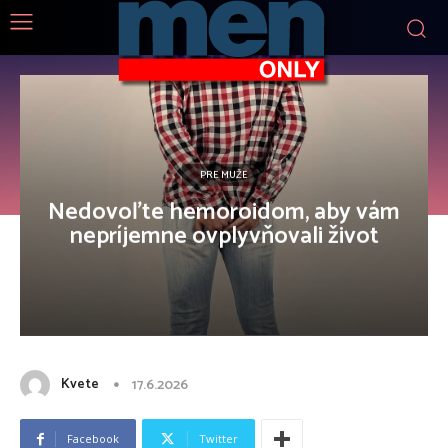
PRE MUŽE
Nedovoľte hemoroidom, aby vám
nepríjemne ovplyvňovali život
Kvete
17.6.2026
Facebook
Twitter