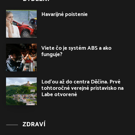
Havarijné poistenie
Viete čo je systém ABS a ako
funguje?
Loďou až do centra Děčína. Prvé
tohtoročné verejné prístavisko na
Labe otvorené
ZDRAVÍ