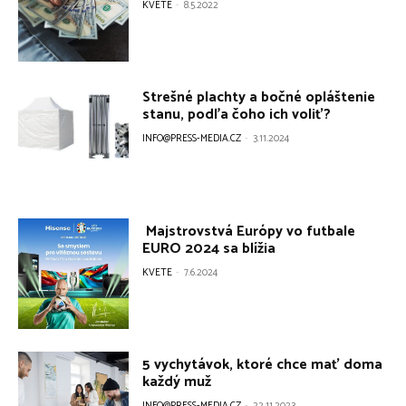
KVETE
-
8.5.2022
Strešné plachty a bočné opláštenie
stanu, podľa čoho ich voliť?
INFO@PRESS-MEDIA.CZ
-
3.11.2024
Majstrovstvá Európy vo futbale
EURO 2024 sa blížia
KVETE
-
7.6.2024
5 vychytávok, ktoré chce mať doma
každý muž