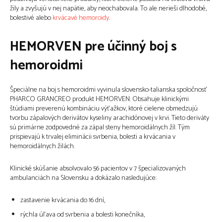
žily a zvyšujú v nej napätie, aby neochabovala. To ale nerieši dlhodobé,
bolestivé alebo
krvácavé hemoroidy
.
HEMORVEN pre účinný boj s
hemoroidmi
Špeciálne na boj s hemoroidmi vyvinula slovensko-talianska spoločnosť
PHARCO GRANCREO produkt HEMORVEN. Obsahuje klinickými
štúdiami preverenú kombináciu výťažkov, ktoré cielene obmedzujú
tvorbu zápalových derivátov kyseliny arachidónovej v krvi. Tieto deriváty
sú primárne zodpovedné za zápal steny hemoroidálnych žíl. Tým
prispievajú k trvalej eliminácii svrbenia, bolesti a krvácania v
hemoroidálnych žilách.
Klinické skúšanie absolvovalo 56 pacientov v 7 špecializovaných
ambulanciách na Slovensku a dokázalo nasledujúce:
zastavenie krvácania do 16 dní,
rýchla úľava od svrbenia a bolesti konečníka,