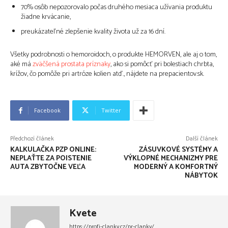
70% osôb nepozorovalo počas druhého mesiaca užívania produktu
žiadne krvácanie,
preukázateľné zlepšenie kvality života už za 16 dní.
Všetky podrobnosti o hemoroidoch, o produkte HEMORVEN, ale aj o tom,
aké má
zväčšená prostata príznaky
, ako si pomôcť pri bolestiach chrbta,
krížov, čo pomôže pri artróze kolien atď., nájdete na prepacientov.sk.
Facebook
Twitter
Předchozí článek
Další článek
KALKULAČKA PZP ONLINE:
ZÁSUVKOVÉ SYSTÉMY A
NEPLAŤTE ZA POISTENIE
VÝKLOPNÉ MECHANIZMY PRE
AUTA ZBYTOČNE VEĽA
MODERNÝ A KOMFORTNÝ
NÁBYTOK
Kvete
https://profi-clanky.cz/pr-clanky/