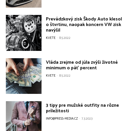
Prevádzkový zisk Škody Auto klesol
o štvrtinu, naopak koncern VW zisk
navýšil
KVETE
-
8.5.2022
Vláda zrejme od júla zvýši životné
minimum o päť percent
KVETE
-
8.5.2022
3 tipy pre mužské outfity na rôzne
príležitosti
INFO@PRESS-MEDIA.CZ
-
7.3.2023