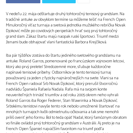
V nedeľu 22. mája odštartuje druhý tohtoročný tenisový grandslam. Na
tradičné antuke av obvyklom termíne sa môžeme tešiť na French Open.
Minuloročný víťaz turnaja a svetová jednotka mužského rebríčka Novak
Djoković môže po covidových peripetiách hrať svoj prvý tohtoročný
grand slam. Zákaz štartu majú naopak ruskí športovci. Triumf medzi
ženami bude obhajovať vlani fantastická Barbora Krejčíková.
Iba pár týždňov zostáva do štartu jediného svetového grandslamu na
antuke. Roland Garros, pomenované po francúzskom vojnovom letcovi,
ktorý ako prvý preletel Stredozemné more, sľubuje každoročne
napínavé tenisové príbehy. Odborníkov je tento tenisový turnaj
považovaný za jeden z fyzicky najnáročnejších na svete. Vlani sa na
French Open radoval Srb Novak Djoković, ktorý prerušil štvorročnú
nadvládu Španiela Rafaela Nadala. Rafa má na svojom konte
neuveriteľných trinásť triumfov a od roku 2005 okrem neho vyhrali
Roland Garros iba Roger Federer, Stan Wawrinka a Novak Djoković.
Srbskému tenistovi navyše tento rok nebolo umožnené štartovať na
mnohých turnajoch kvôli odmietnutiu očkovania a tak sme nemohli
príliš overiť jeho formu. Bol to teda opäť Nadal, ktorý famóznym obratom
vo finále ovládol prvý tohtoročný grandslam v Austrálii. Aj preto je na
French Open Španiel najväčším favoritom na triumf podľa