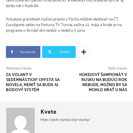
favorizovaným párom, Krejčíková so Siniakovou totiž dokázali vyhrať aj
tento rok v Austrálii.
Antukový grandslam naživo priamo z Paríža môžete sledovať na ČT,
Eurošporte alebo na Fortuna TV. Turnaj začína 22. mája a finále je na
programe o štrnásť dní neskôr v nedeľu 5. júna.
Facebook
Twitter
Předchozí článek
Další článek
ZA VOLANT V
HOKEJOVÝ ŠAMPIONÁT V
SEDEMNÁSTICH? CHYSTÁ SA
RUSKU NA BUDÚCI ROK
NOVELA, MENIŤ SA BUDE AJ
NEBUDE, MOŽNO BY SA
BODOVÝ SYSTÉM
MOHLO HRAŤ U NÁS
Kvete
https://profi-clanky.cz/pr-clanky/