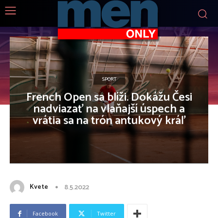
SPORT
French Open sa blíži. Dokážu Česi
nadviazať na vlaňajší úspech a
vrátia sa na trón antukový kráľ
Kvete
8.5.2022
Facebook
Twitter