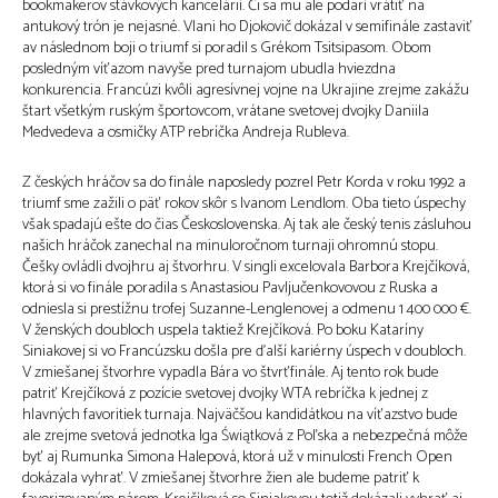
bookmakerov stávkových kancelárií. Či sa mu ale podarí vrátiť na
antukový trón je nejasné. Vlani ho Djokovič dokázal v semifinále zastaviť
av následnom boji o triumf si poradil s Grékom Tsitsipasom. Obom
posledným víťazom navyše pred turnajom ubudla hviezdna
konkurencia. Francúzi kvôli agresívnej vojne na Ukrajine zrejme zakážu
štart všetkým ruským športovcom, vrátane svetovej dvojky Daniila
Medvedeva a osmičky ATP rebríčka Andreja Rubleva.
Z českých hráčov sa do finále naposledy pozrel Petr Korda v roku 1992 a
triumf sme zažili o päť rokov skôr s Ivanom Lendlom. Oba tieto úspechy
však spadajú ešte do čias Československa. Aj tak ale český tenis zásluhou
našich hráčok zanechal na minuloročnom turnaji ohromnú stopu.
Češky ovládli dvojhru aj štvorhru. V singli excelovala Barbora Krejčíková,
ktorá si vo finále poradila s Anastasiou Pavljučenkovovou z Ruska a
odniesla si prestížnu trofej Suzanne-Lenglenovej a odmenu 1 400 000 €.
V ženských doubloch uspela taktiež Krejčíková. Po boku Kataríny
Siniakovej si vo Francúzsku došla pre ďalší kariérny úspech v doubloch.
V zmiešanej štvorhre vypadla Bára vo štvrťfinále. Aj tento rok bude
patriť Krejčíková z pozície svetovej dvojky WTA rebríčka k jednej z
hlavných favoritiek turnaja. Najväčšou kandidátkou na víťazstvo bude
ale zrejme svetová jednotka Iga Świątková z Poľska a nebezpečná môže
byť aj Rumunka Simona Halepová, ktorá už v minulosti French Open
dokázala vyhrať. V zmiešanej štvorhre žien ale budeme patriť k